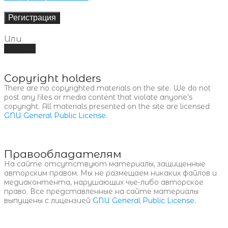
Регистрация
Или
Войти
Copyright holders
There are no copyrighted materials on the site. We do not
post any files or media content that violate anyone’s
copyright. All materials presented on the site are licensed
GNU General Public License
.
Правообладателям
На сайте отсутствуют материалы, защищенные
авторским правом. Мы не размещаем никаких файлов и
медиаконтента, нарушающих чье-либо авторское
право. Все представленные на сайте материалы
выпущены с лицензией
GNU General Public License
.